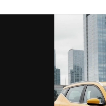
инск
ул
а
ов
ополь
Владивосток
хань
оссийск