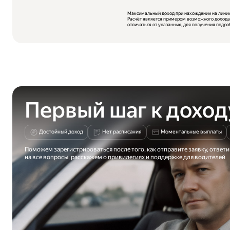
Максимальный доход при нахождении на линии 
Расчёт является примером возможного дохода.
отличаться от указанных, для получения подр
Первый шаг к доход
Достойный доход
Нет расписания
Моментальные выплаты
Поможем зарегистрироваться после того, как отправите заявку, ответ
на все вопросы, расскажем о привилегиях и поддержке для водителей