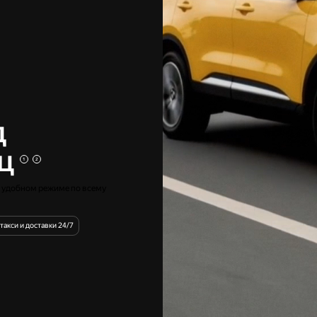
д
ц
1
2
в удобном режиме по всему
акси и доставки 24/7