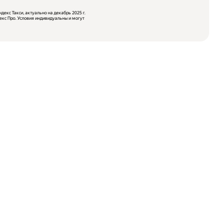
декс Такси, актуально на
декабрь 2025
г.
кс Про. Условия индивидуальны и могут