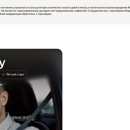
не менее указанного в калькуляторе количества часов и дней в месяц и после вычета вознаграждения Ян
 Не является гарантированным доходом или предложением (офертой). Сотрудничество с партнёрами Янде
обной информации обратитесь к партнёрам.
у
Лёгкий старт
им