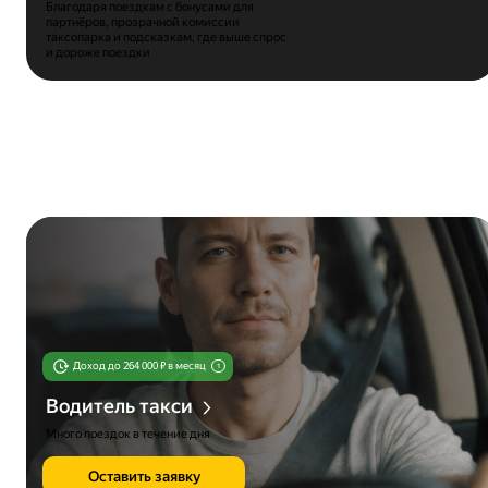
Благодаря поездкам с бонусами для
партнёров, прозрачной комиссии
таксопарка и подсказкам, где выше спрос
и дороже поездки
Доход до
264 000
₽ в месяц
1
Водитель такси
Много поездок в течение дня
Оставить заявку