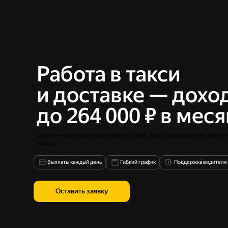
Работа в такси
и доставке — дохо
до
264 000
₽ в меся
Станьте водителем у партнёров Яндекс Такси: принимайте заказы 
городу
Выплаты каждый день
Гибкий график
Поддержка водителя т
Оставить заявку