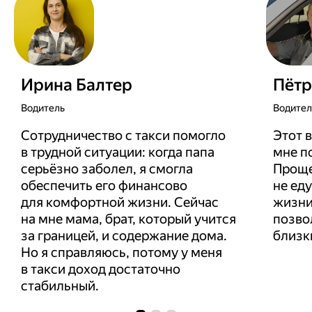
Ирина Балтер
Пётр
Водитель
Водител
Сотрудничество с такси помогло
Этот 
в трудной ситуации: когда папа
мне п
серьёзно заболел, я смогла
Проще 
обеспечить его финансово
не еду
для комфортной жизни. Сейчас
жизни
на мне мама, брат, который учится
позво
за границей, и содержание дома.
близк
Но я справляюсь, потому у меня
в такси доход достаточно
стабильный.