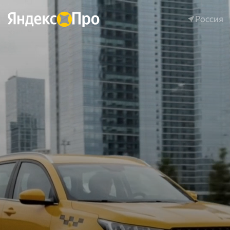
Россия
Россия
Краснодар
Санкт-Петербург
Казань
Новосибирск
Ростов-на-Дону
Екатеринбург
Челябинск
Барнаул
Самара
Саратов
Ставрополь
Астрахань
Новороссийск
Сочи
Анапа
Тверь
Владивосток