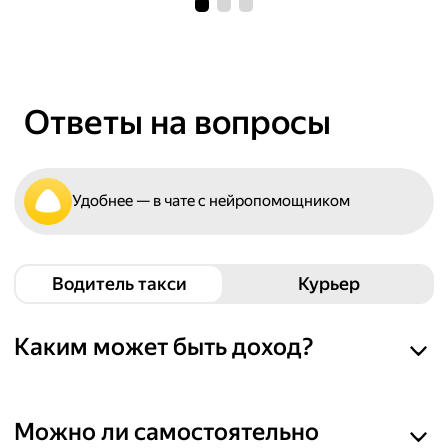
Ответы на вопросы
Удобнее — в чате с нейропомощником
Водитель такси
Курьер
Каким может быть доход?
Выполняя заказы, вы можете получать
до
264 000
₽ в месяц
. Но финальный доход
1
Можно ли самостоятельно
зависит от региона и от графика. Вы можете