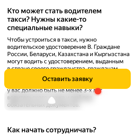
Кто может стать водителем
такси? Нужны какие-то
специальные навыки?
Чтобы устроиться в такси, нужно
водительское удостоверение В. Граждане
России, Беларуси, Казахстана и Кыргызстана
могут водить с удостоверением, выданным
в стране своего гражданства, гражданам
других стран нужно получить водительское
Оставить заявку
удостоверение, выданное в России. Также
у вас должно быть не менее 3-х лет
0
водительского стажа и ещё ряд
обязательных документов.
Нужна помощь
Как начать сотрудничать?