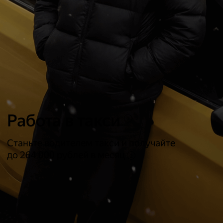
Работа в такси
1
Станьте водителем такси и получайте
до
264 000
рублей в месяц
2