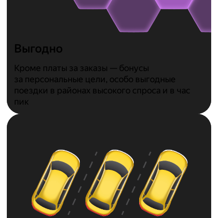
Выгодно
Кроме платы за заказы — бонусы
за персональные цели, особо выгодные
поездки в районах высокого спроса и в час
пик