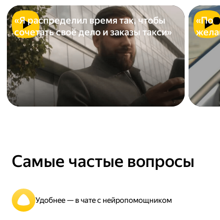
«Я распределил время так, чтобы
«Пое
сочетать своё дело и заказы такси»
жела
Самые частые вопросы
Удобнее — в чате с нейропомощником