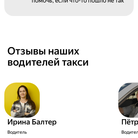
помочь,
если что-то пошло не так
Отзывы наших
водителей такси
Ирина Балтер
Пётр
Водитель
Водите