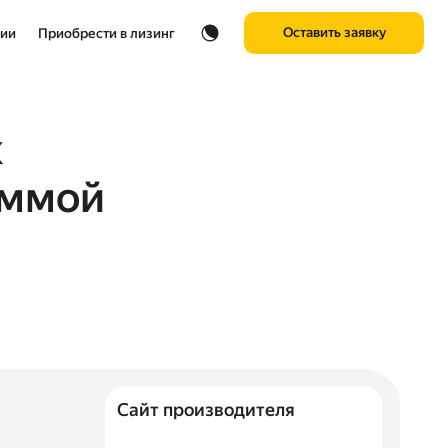
Оставить заявку
нии
Приобрести в лизинг
к
аммой
Сайт производителя