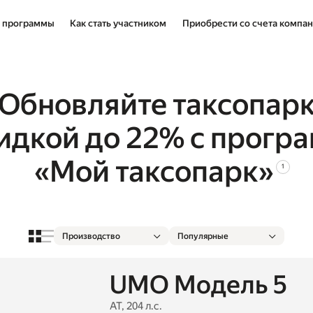
 программы
Как стать участником
Приобрести со счета компа
Обновляйте таксопар
кидкой до 22% с прогр
«Мой таксопарк»
1
Производство
Популярные
UMO Модель 5
АТ, 204 л.с.