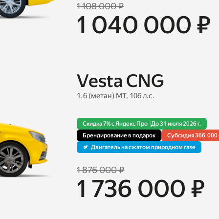
1 108 000 ₽
1 040 000 ₽
Vesta CNG
1.6 (метан) MT, 106 л.с.
Скидка 7% с Яндекс Про
До 31 июля 2026 г.
Брендирование в подарок
Cубсидия 366 000 
Двигатель на сжатом природном газе
1 876 000 ₽
1 736 000 ₽